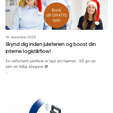
16. december 2025
Skynd dig inden juleferien og boost din
interne logistikflow!
En velfortjent juleferie er lige om hjørnet - SÅ giv jer
selv en tidlig julegave 🎁
Du får indsigt i, hvor din produktion kan blive mere
effektiv. Vores eksperter gennemgår jeres processer
og viser