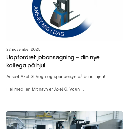
27. november 2025
Uopfordret jobansøgning - din nye
kollega på hjul
Ansæt Axel G. Vogn og spar penge på bundlinjen!
Hej med jer! Mit navn er Axel G. Vogn.
Jeg er en selvkørende kollega, der hjælper dig med
at transportere materialer og optimere dine interne
proc