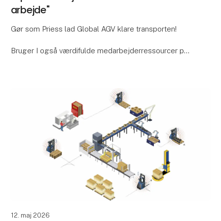
arbejde"
Gør som Priess lad Global AGV klare transporten!
Bruger I også værdifulde medarbejderressourcer på
opgaver, der bare skal løses? Hos Priess A/S var
intern palletransport en af dem. Tidligere skulle
12. maj 2026