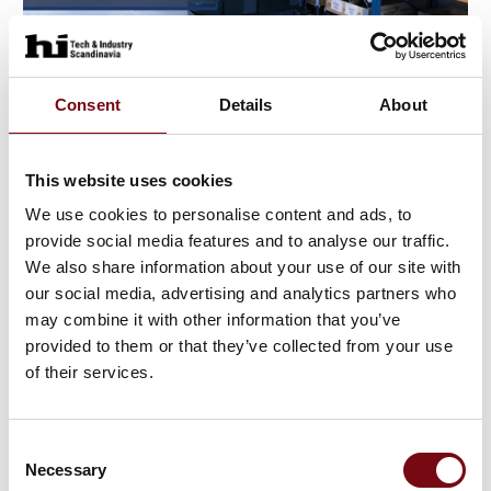
Consent
Details
About
11. februar 2026
Få svar på 2 minutter om din
virksomhed har AGV-potentiale
This website uses cookies
Er du i tvivl om, Global AGV vil være en god
We use cookies to personalise content and ads, to
investering for jeres virksomhed? Vi møder dagligt
provide social media features and to analyse our traffic.
virksomheder, der overvejer at automatisere deres
We also share information about your use of our site with
interne logistik med AGVer – men det kan være svært
our social media, advertising and analytics partners who
at
may combine it with other information that you’ve
provided to them or that they’ve collected from your use
of their services.
Consent
Necessary
Selection