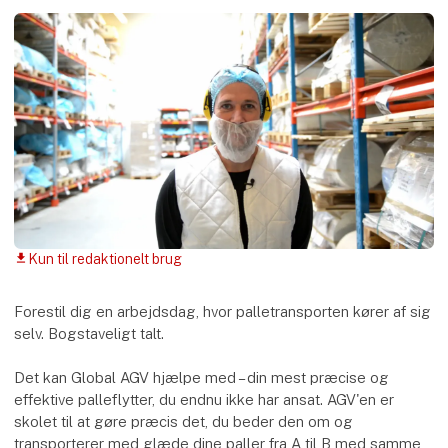
Kun til redaktionelt brug
download
Forestil dig en arbejdsdag, hvor palletransporten kører af sig
selv. Bogstaveligt talt.
Det kan Global AGV hjælpe med – din mest præcise og
effektive palleflytter, du endnu ikke har ansat. AGV'en er
skolet til at gøre præcis det, du beder den om og
transporterer med glæde dine paller fra A til B med samme