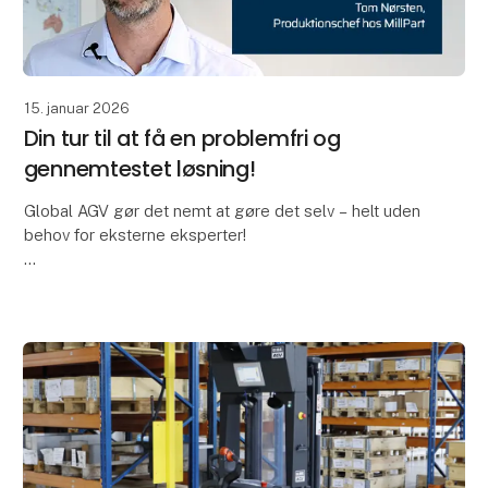
15. januar 2026
Din tur til at få en problemfri og
gennemtestet løsning!
Global AGV gør det nemt at gøre det selv – helt uden
behov for eksterne eksperter!
Den er god nok. MillPart har helt selv tilpasset deres
Global AGV's flow for at opnå forbedret produktivitet.
Hemm