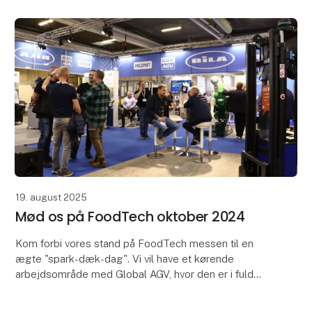
19. august 2025
Mød os på FoodTech oktober 2024
Kom forbi vores stand på FoodTech messen til en
ægte "spark-dæk-dag". Vi vil have et kørende
arbejdsområde med Global AGV, hvor den er i fuld
sving mellem rullebånd og palleswap. Derudover har
vi en s