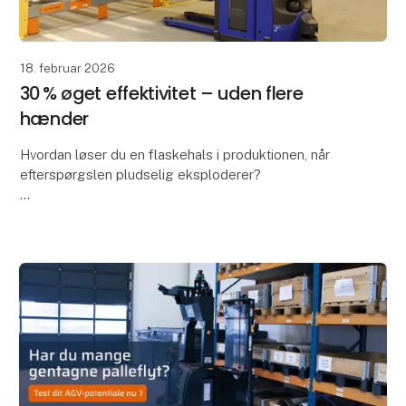
18. februar 2026
30 % øget effektivitet – uden flere
hænder
Hvordan løser du en flaskehals i produktionen, når
efterspørgslen pludselig eksploderer?
Hos Fasterholt Maskinfabrik var svaret en førerløs
truck fra Global AGV - og resultatet taler for sig selv: