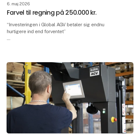
6. maj 2026
Farvel til regning på 250.000 kr.
“Investeringen i Global AGV betaler sig endnu
hurtigere ind end forventet”
Tænker du, at automation kræver lang indkøring,
forstyrrer driften og først giver værdi langt ude i
fremtiden? Det gør det