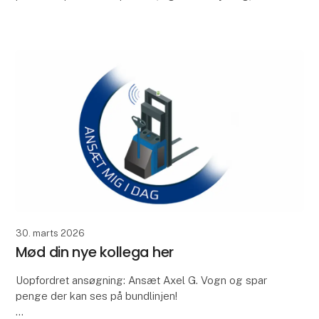
forbedre arbejdsmiljøet og få smilet frem hos dine m
30. marts 2026
Mød din nye kollega her
Uopfordret ansøgning: Ansæt Axel G. Vogn og spar
penge der kan ses på bundlinjen!