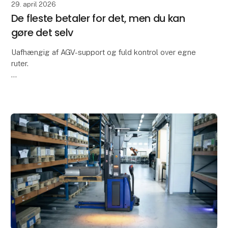
29. april 2026
De fleste betaler for det, men du kan
gøre det selv
Uafhængig af AGV-support og fuld kontrol over egne
ruter.
Forestil dig at kunne designe, tilpasse og optimere
dine AGV-ruter – helt selv. Med Global AGV får du en
løsning, hvor du ikke er afhængig