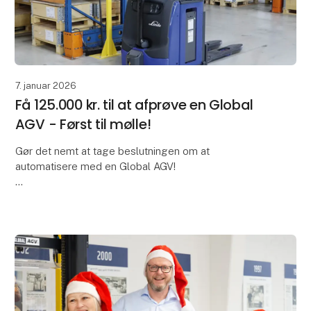
7. januar 2026
Få 125.000 kr. til at afprøve en Global
AGV - Først til mølle!
Gør det nemt at tage beslutningen om at
automatisere med en Global AGV!
Ønsker du at øge produktionskapaciteten og
samtidig flytte interne ressourcer til mere
værdiskabende opgaver?
SMV:Digital