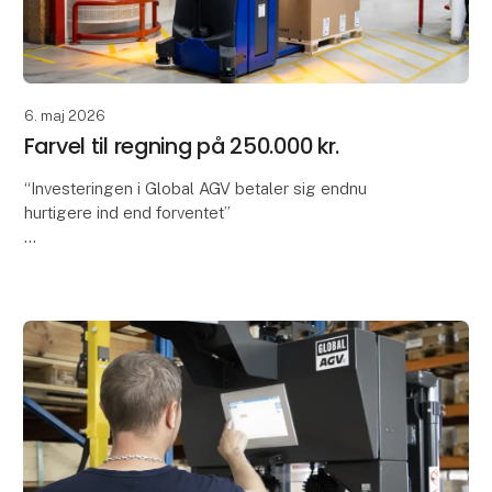
6. maj 2026
Farvel til regning på 250.000 kr.
“Investeringen i Global AGV betaler sig endnu
hurtigere ind end forventet”
Tænker du, at automation kræver lang indkøring,
forstyrrer driften og først giver værdi langt ude i
fremtiden? Det gør det