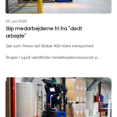
25. juni 2026
Slip medarbejderne fri fra "dødt
arbejde"
Gør som Priess lad Global AGV klare transporten!
Bruger I også værdifulde medarbejderressourcer på
opgaver, der bare skal løses? Hos Priess A/S var
intern palletransport en af dem. Tidligere skulle