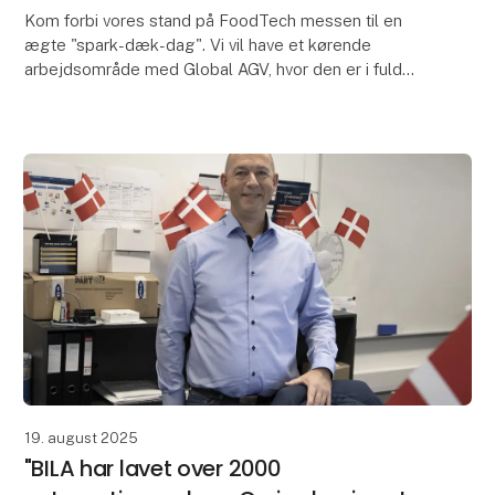
Kom forbi vores stand på FoodTech messen til en
ægte "spark-dæk-dag". Vi vil have et kørende
arbejdsområde med Global AGV, hvor den er i fuld
sving mellem rullebånd og palleswap. Derudover har
vi en s
19. august 2025
"BILA har lavet over 2000