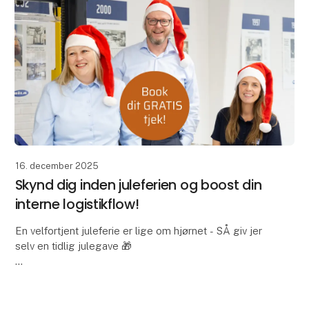
SMV:Digital
16. december 2025
Skynd dig inden juleferien og boost din
interne logistikflow!
En velfortjent juleferie er lige om hjørnet - SÅ giv jer
selv en tidlig julegave 🎁
Du får indsigt i, hvor din produktion kan blive mere
effektiv. Vores eksperter gennemgår jeres processer
og viser