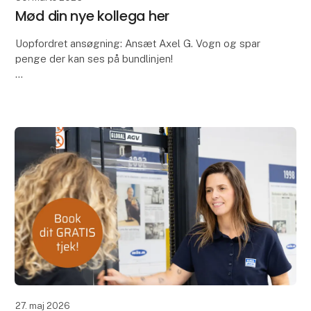
Mød din nye kollega her
Uopfordret ansøgning: Ansæt Axel G. Vogn og spar
penge der kan ses på bundlinjen!
Mit navn er Axel G. Vogn. Jeg er en selvkørende
kollega, der hjælper med at transportere materialer,
optimere inter
27. maj 2026