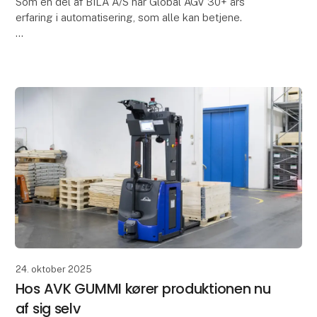
Som en del af BILA A/S har Global AGV 30+ års
erfaring i automatisering, som alle kan betjene.
Hemmeligheden ligger i den simple brugeroplevelse
og de besparelser, den skaber. Den er faktisk så enk
24. oktober 2025
Hos AVK GUMMI kører produktionen nu
af sig selv