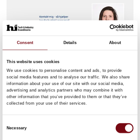
Consent
Details
About
This website uses cookies
22. januar 2026
We use cookies to personalise content and ads, to provide
Skal du også nå det? Ansøg om
social media features and to analyse our traffic. We also share
125.000 kr. til at afprøve en Global AGV!
information about your use of our site with our social media,
advertising and analytics partners who may combine it with
other information that you’ve provided to them or that they’ve
Global AGV giver dig overblik og gør automatisering
collected from your use of their services.
til en beslutning, du kan stå på mål for.
Vidste du, at du lige nu kan få op til 125.000 kr. fra
Consent
SMV:Digital til at afprøve en Global AGV i din e
Necessary
Selection