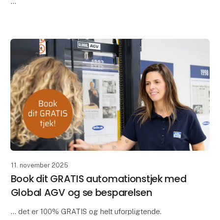
Det kan Global AGV hjælpe med – din mest præcise
og effektive palleflytter, du endnu ikke har ansat.
AGV'en
11. november 2025
Book dit GRATIS automationstjek med
Global AGV og se besparelsen
... det er 100% GRATIS og helt uforpligtende.