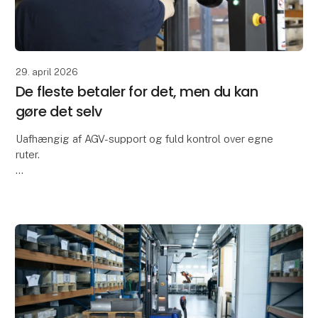
29. april 2026
De fleste betaler for det, men du kan
gøre det selv
Uafhængig af AGV-support og fuld kontrol over egne
ruter.
Forestil dig at kunne designe, tilpasse og optimere
dine AGV-ruter – helt selv. Med Global AGV får du en
løsning, hvor du ikke er afhængig