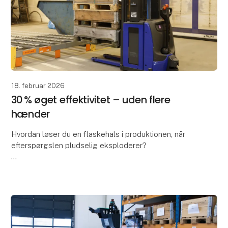
18. februar 2026
30 % øget effektivitet – uden flere
hænder
Hvordan løser du en flaskehals i produktionen, når
efterspørgslen pludselig eksploderer?
Hos Fasterholt Maskinfabrik var svaret en førerløs
truck fra Global AGV - og resultatet taler for sig selv: