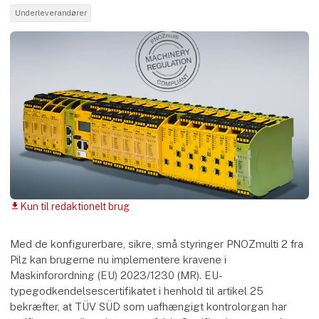
Underleverandører
Kun til redaktionelt brug
download
Med de konfigurerbare, sikre, små styringer PNOZmulti 2 fra
Pilz kan brugerne nu implementere kravene i
Maskinforordning (EU) 2023/1230 (MR). EU-
typegodkendelsescertifikatet i henhold til artikel 25
bekræfter, at TÜV SÜD som uafhængigt kontrolorgan har