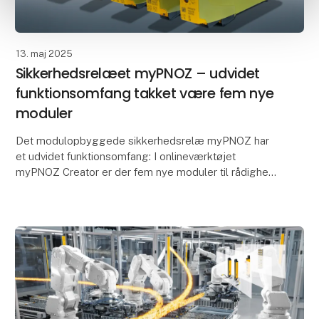
13. maj 2025
Sikkerhedsrelæet myPNOZ – udvidet
funktionsomfang takket være fem nye
moduler
Det modulopbyggede sikkerhedsrelæ myPNOZ har
et udvidet funktionsomfang: I onlineværktøjet
myPNOZ Creator er der fem nye moduler til rådighed
– fire yderligere indgangsmoduler samt et
udgangsmodul. Sa