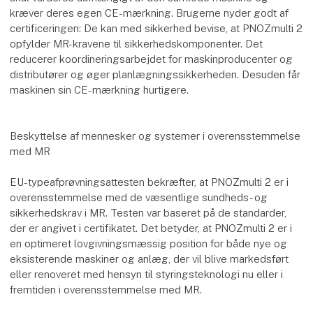
kræver deres egen CE-mærkning. Brugerne nyder godt af
certificeringen: De kan med sikkerhed bevise, at PNOZmulti 2
opfylder MR-kravene til sikkerhedskomponenter. Det
reducerer koordineringsarbejdet for maskinproducenter og
distributører og øger planlægningssikkerheden. Desuden får
maskinen sin CE-mærkning hurtigere.
Beskyttelse af mennesker og systemer i overensstemmelse
med MR
EU-typeafprøvningsattesten bekræfter, at PNOZmulti 2 er i
overensstemmelse med de væsentlige sundheds- og
sikkerhedskrav i MR. Testen var baseret på de standarder,
der er angivet i certifikatet. Det betyder, at PNOZmulti 2 er i
en optimeret lovgivningsmæssig position for både nye og
eksisterende maskiner og anlæg, der vil blive markedsført
eller renoveret med hensyn til styringsteknologi nu eller i
fremtiden i overensstemmelse med MR.