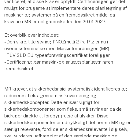
verificeret, at disse krav er opfyldt. Certificeringen gør det
muligt for brugerne at implementere deres planlægning af
maskiner og systemer på en fremtidssikret måde, da
kravene i MR er obligatoriske fra den 20.01.2027.
Et overblik over indholdet:
- Den sikre, lille styring PNOZmulti 2 fra Pilz er nu i
overensstemmelse med Maskinforordningen (MR)
- TÜV SÜD EU-typeafprøvningscertifikat foreligger
- Certificering gør maskin- og anlægsplanlægningen
fremtidssikret
MR kræver, at sikkerhedsrisici systematisk identificeres og
reduceres, f.eks. gennem risikovurdering og
sikkerhedskoncepter. Dette er især vigtigt for
sikkerhedskomponenter som f.eks. små styringer, da de
bidrager direkte til forebyggelse af ulykker. Disse
sikkerhedskomponenter er udtrykkeligt defineret i MR og er
særligt relevante, fordi de er sikkerhedsrelevante i sig selv,
skal vurderes uafhængigt af den samlede maskine og