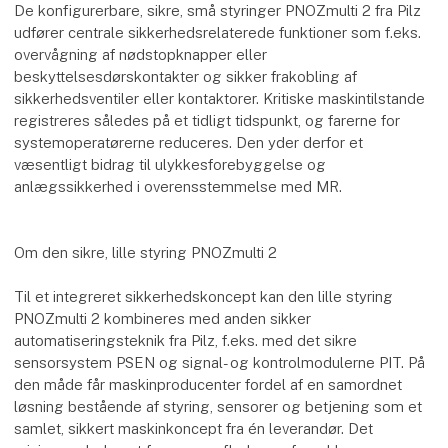
De konfigurerbare, sikre, små styringer PNOZmulti 2 fra Pilz
udfører centrale sikkerhedsrelaterede funktioner som f.eks.
overvågning af nødstopknapper eller
beskyttelsesdørskontakter og sikker frakobling af
sikkerhedsventiler eller kontaktorer. Kritiske maskintilstande
registreres således på et tidligt tidspunkt, og farerne for
systemoperatørerne reduceres. Den yder derfor et
væsentligt bidrag til ulykkesforebyggelse og
anlægssikkerhed i overensstemmelse med MR.
Om den sikre, lille styring PNOZmulti 2
Til et integreret sikkerhedskoncept kan den lille styring
PNOZmulti 2 kombineres med anden sikker
automatiseringsteknik fra Pilz, f.eks. med det sikre
sensorsystem PSEN og signal- og kontrolmodulerne PIT. På
den måde får maskinproducenter fordel af en samordnet
løsning bestående af styring, sensorer og betjening som et
samlet, sikkert maskinkoncept fra én leverandør. Det