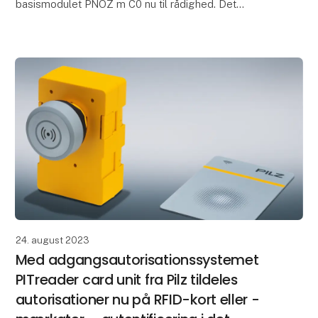
basismodulet PNOZ m C0 nu til rådighed. Det
ekstremt kompakte basismodul med en bredde på
kun 22,5 mm over
24. august 2023
Med adgangsautorisationssystemet
PITreader card unit fra Pilz tildeles
autorisationer nu på RFID-kort eller -