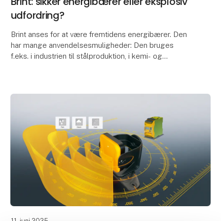
Brint: sikker energibærer eller eksplosiv
udfordring?
Brint anses for at være fremtidens energibærer. Den
har mange anvendelsesmuligheder: Den bruges
f.eks. i industrien til stålproduktion, i kemi- og
glasindustrien, inden for mobilitet som brændstof til
11. juni 2025