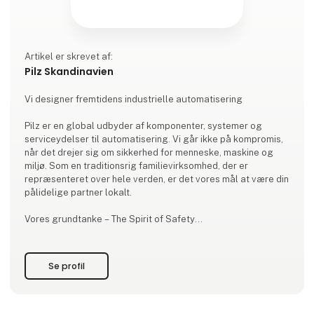
Artikel er skrevet af:
Pilz Skandinavien
Vi designer fremtidens industrielle automatisering
Pilz er en global udbyder af komponenter, systemer og
serviceydelser til automatisering. Vi går ikke på kompromis,
når det drejer sig om sikkerhed for menneske, maskine og
miljø. Som en traditionsrig familievirksomhed, der er
repræsenteret over hele verden, er det vores mål at være din
pålidelige partner lokalt.
Vores grundtanke – The Spirit of Safety
Vi vil gøre verden mere sikker med alle vores handlinger. Det
ses i hvert eneste produkt og hver eneste løsning fra Pilz,
Se profil
som tager hensyn til både maskinsikkerhed og krav til
Security.