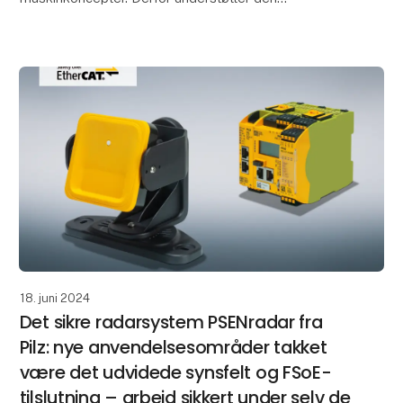
konfigurerbare, sikre, lille styring PNOZmulti 2 fra Pilz
det åbne k
18. juni 2024
Det sikre radarsystem PSENradar fra
Pilz: nye anvendelsesområder takket
være det udvidede synsfelt og FSoE-
tilslutning – arbejd sikkert under selv de