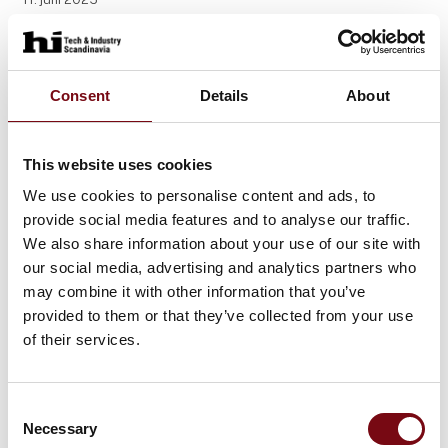
Sikre sensorfunktioner = effektiv
automatisering
Pilz er ud over sine sikkerhedsrelæer også eksperter
Consent
Details
About
i sensorteknologi. Du finder ikke kun Pilz-produkter i
styreskabe. Pilz' sensorteknologi PSEN giver også
den nødvendige sikkerhed på mange maskiner
This website uses cookies
We use cookies to personalise content and ads, to
provide social media features and to analyse our traffic.
We also share information about your use of our site with
our social media, advertising and analytics partners who
may combine it with other information that you’ve
provided to them or that they’ve collected from your use
of their services.
Consent
Necessary
Selection