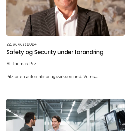
22. august 2024
Safety og Security under forandring
Af Thomas Pilz
Pilz er en automatiseringsvirksomhed. Vores
kernekompetence er sikkerhed. Vores mål er hver
dag at gøre verden mere digital, forbundet, fleksibel,
effektiv og sikker (safe og secure)