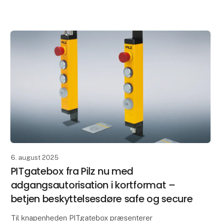
ind- og udgangsmoduler. Det betyder, at industri-
pc'en ka
6. august 2025
PITgatebox fra Pilz nu med
adgangsautorisation i kortformat –
betjen beskyttelsesdøre safe og secure
Til knapenheden PITgatebox præsenterer