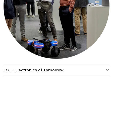
EOT - Electronics of Tomorrow
keyboard_arrow_down