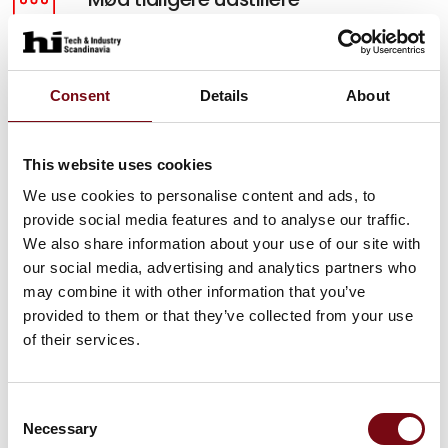
Hør hvorfor HI-messen er vigtigt for andre og få
inspiration til, hvordan du kan få samme udbytte.
Consent
Details
About
Mød dem her
5 gode grunde
This website uses cookies
Se fem gode grunde til, hvorfor din virksomhed
We use cookies to personalise content and ads, to
skal være en del af HI Tech & Industry
provide social media features and to analyse our traffic.
Scandinavia.
We also share information about your use of our site with
our social media, advertising and analytics partners who
Se dem her
may combine it with other information that you’ve
provided to them or that they’ve collected from your use
of their services.
Consent
Necessary
Selection