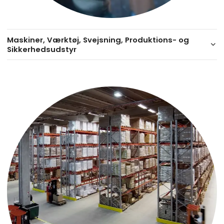
Maskiner, Værktøj, Svejsning, Produktions- og
keyboard_arrow_down
Sikkerhedsudstyr