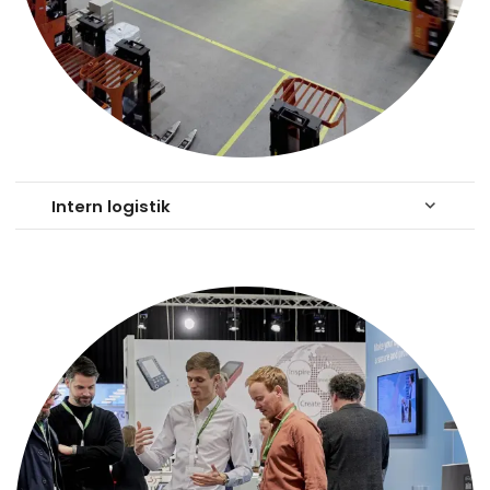
Intern logistik
keyboard_arrow_down