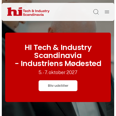
Søg
HI Tech & Industry
Scandinavia
- Industriens Mødested
5. - 7. oktober 2027
Bliv udstiller