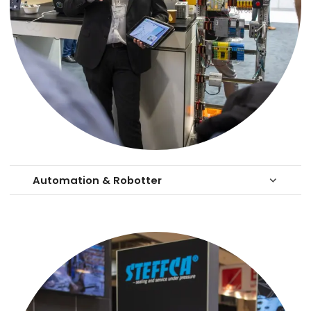
Automation & Robotter
keyboard_arrow_down