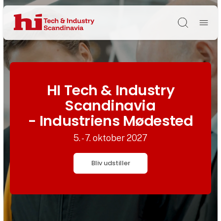
Søg
HI Tech & Industry
Scandinavia
- Industriens Mødested
5. - 7. oktober 2027
Bliv udstiller