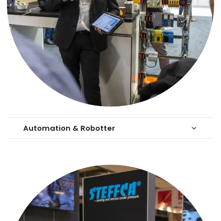
Automation & Robotter
keyboard_arrow_down