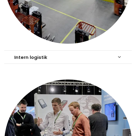
Intern logistik
keyboard_arrow_down