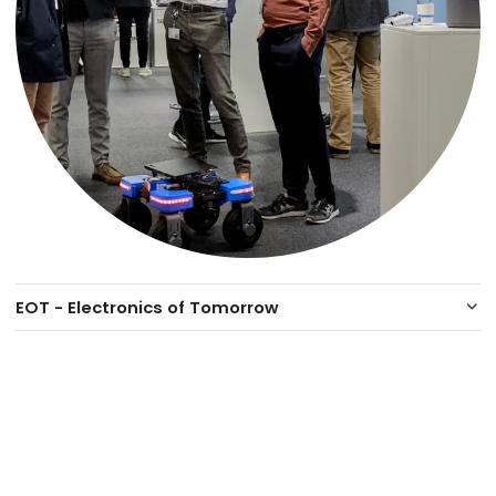
EOT - Electronics of Tomorrow
keyboard_arrow_down