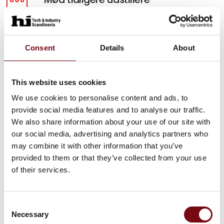
Hør hvorfor HI-messen er vigtigt for andre og få
inspiration til, hvordan du kan få samme udbytte.
Consent
Details
About
Mød dem her
5 gode grunde
This website uses cookies
Se fem gode grunde til, hvorfor din virksomhed
We use cookies to personalise content and ads, to
skal være en del af HI Tech & Industry
provide social media features and to analyse our traffic.
Scandinavia.
We also share information about your use of our site with
our social media, advertising and analytics partners who
Se dem her
may combine it with other information that you’ve
provided to them or that they’ve collected from your use
of their services.
Consent
Necessary
Selection