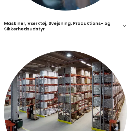
Maskiner, Værktøj, Svejsning, Produktions- og
keyboard_arrow_down
Sikkerhedsudstyr