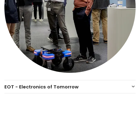
EOT - Electronics of Tomorrow
keyboard_arrow_down