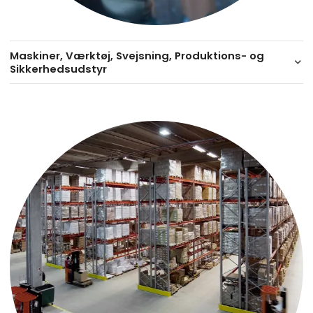
Maskiner, Værktøj, Svejsning, Produktions- og
keyboard_arrow_down
Sikkerhedsudstyr