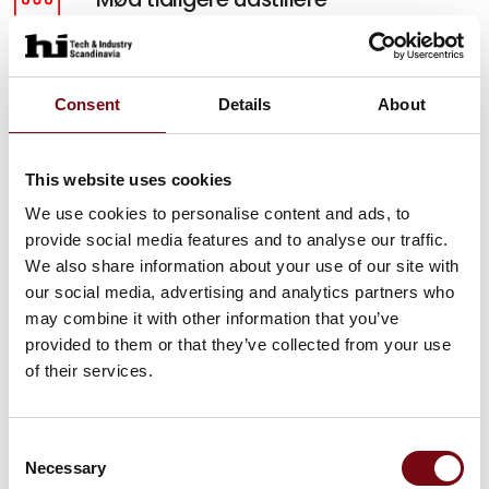
Hør hvorfor HI-messen er vigtigt for andre og få
inspiration til, hvordan du kan få samme udbytte.
Consent
Details
About
Mød dem her
5 gode grunde
This website uses cookies
Se fem gode grunde til, hvorfor din virksomhed
We use cookies to personalise content and ads, to
skal være en del af HI Tech & Industry
provide social media features and to analyse our traffic.
Scandinavia.
We also share information about your use of our site with
our social media, advertising and analytics partners who
Se dem her
may combine it with other information that you’ve
provided to them or that they’ve collected from your use
of their services.
Consent
Necessary
Selection