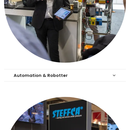
Automation & Robotter
keyboard_arrow_down