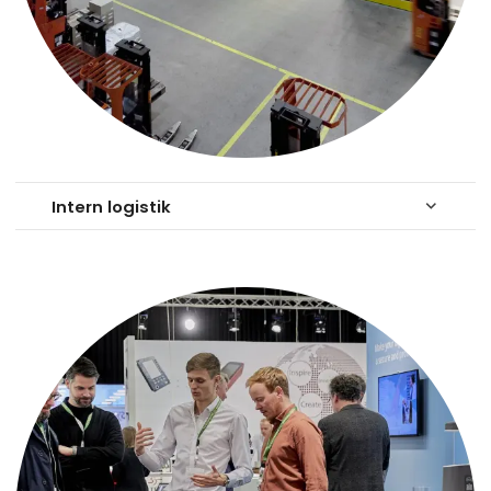
Intern logistik
keyboard_arrow_down