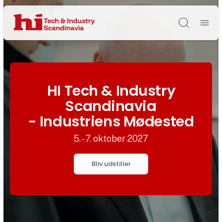
Søg
HI Tech & Industry
Scandinavia
- Industriens Mødested
5. - 7. oktober 2027
Bliv udstiller