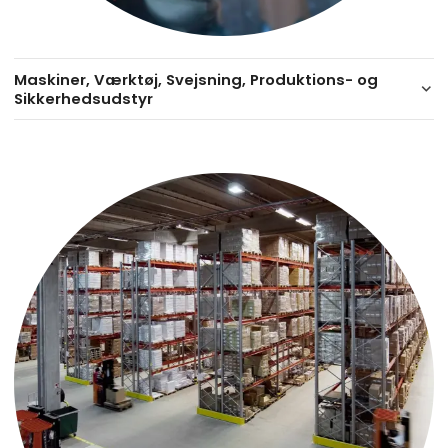
Maskiner, Værktøj, Svejsning, Produktions- og
keyboard_arrow_down
Sikkerhedsudstyr