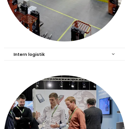
Intern logistik
keyboard_arrow_down