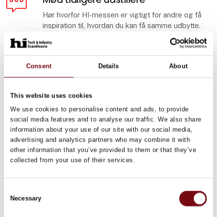
Hør hvorfor HI-messen er vigtigt for andre og få
inspiration til, hvordan du kan få samme udbytte.
Mød dem her
Consent
Details
About
5 gode grunde
Se fem gode grunde til, hvorfor din virksomhed
This website uses cookies
skal være en del af HI Tech & Industry
We use cookies to personalise content and ads, to provide
Scandinavia.
social media features and to analyse our traffic. We also share
information about your use of our site with our social media,
Se dem her
advertising and analytics partners who may combine it with
other information that you’ve provided to them or that they’ve
collected from your use of their services.
Consent
Necessary
Selection