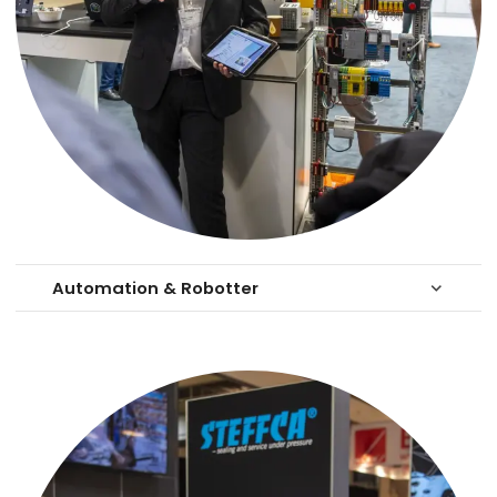
Automation & Robotter
keyboard_arrow_down