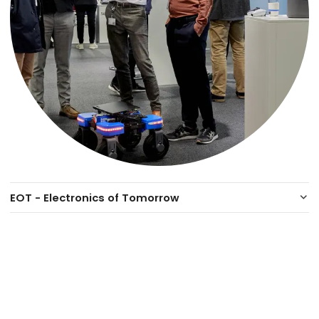
EOT - Electronics of Tomorrow
keyboard_arrow_down