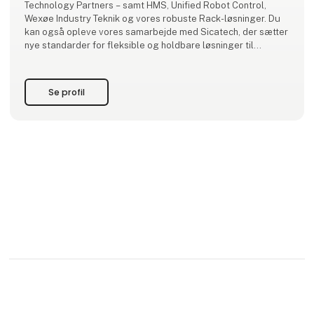
Technology Partners – samt HMS, Unified Robot Control,
Wexøe Industry Teknik og vores robuste Rack-løsninger. Du
kan også opleve vores samarbejde med Sicatech, der sætter
nye standarder for fleksible og holdbare løsninger til
industrien.
Kom forbi og få en snak med vores eksperter – vi glæder os
Se profil
til at mød