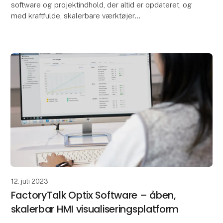
software og projektindhold, der altid er opdateret, og
med kraftfulde, skalerbare værktøjer
Med FactoryTalk® Design Hub™-softwaren er alt
dette og mer
12. juli 2023
FactoryTalk Optix Software – åben,
skalerbar HMI visualiseringsplatform