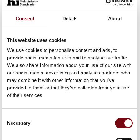
Consent
Details
About
This website uses cookies
We use cookies to personalise content and ads, to
3. september 2024
provide social media features and to analyse our traffic.
Vandtætte blæsere
We also share information about your use of our site with
our social media, advertising and analytics partners who
Vandtætte blæsere er specialdesignede blæsere og
konstrueret til at kunne modstå vand, kemiske stoffer
may combine it with other information that you’ve
og andre forurenende stoffer, der kan være til stede i
provided to them or that they’ve collected from your use
hårdt industrielt miljø eller f.eks. medic
of their services.
Consent
Necessary
Selection