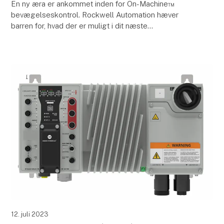
En ny æra er ankommet inden for On-Machine™
bevægelseskontrol. Rockwell Automation hæver
barren for, hvad der er muligt i dit næste
maskindesign med ArmorKinetix® Distributed Servo
Drives. Denne drevp
12. juli 2023