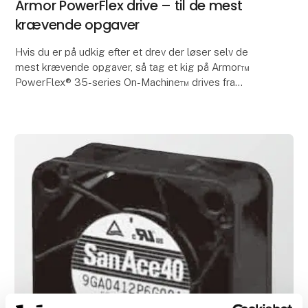
Armor PowerFlex drive – til de mest
krævende opgaver
Hvis du er på udkig efter et drev der løser selv de
mest krævende opgaver, så tag et kig på Armor™
PowerFlex® 35-series On-Machine™ drives fra
Rockwell Automation.
Har du brug for et drev, som kan kl