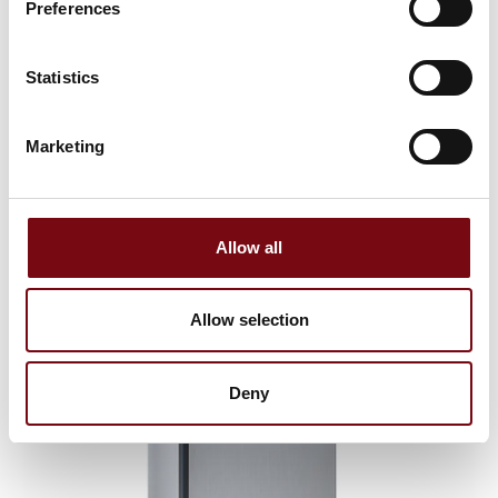
Preferences
Statistics
Marketing
3. september 2024
Hygiejne forskruninger
Allow all
Hummels hygiejne forskruninger er specielt udviklet
med henblik på applikationer, hvor der er krav om høj
hygiejne, som f.eks. i fødevareproduktion, farma- og
Allow selection
kemisk industri. Alle steder, hvor der e
Deny