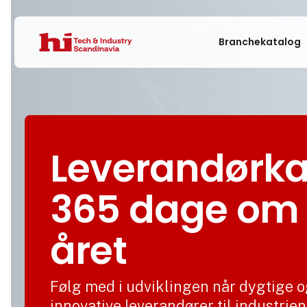
Branchekatalog
Leverandørka
365 dage om
året
Følg med i udviklingen når dygtige 
innovative leverandører til industrien