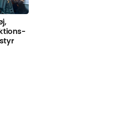
j,
ktions-
styr