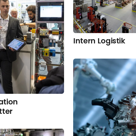
Intern Logistik
tion
tter