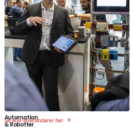
Interesse­områder
Vores platform samler hele branchen ét sted.
Vælg det interesseområde som matcher det du
søger, og få præsenteret leverandører med
produkter og løsninger inden for dette felt.
Automation
Se alle leverandører her
& Robotter