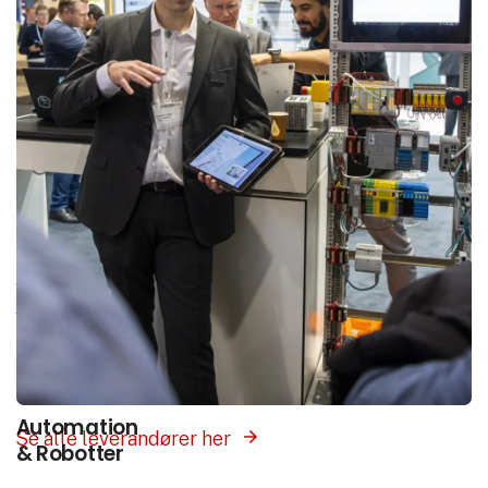
Interesse­områder
Vores platform samler hele branchen ét sted.
Vælg det interesseområde som matcher det du
søger, og få præsenteret leverandører med
produkter og løsninger inden for dette felt.
Automation
Se alle leverandører her
& Robotter