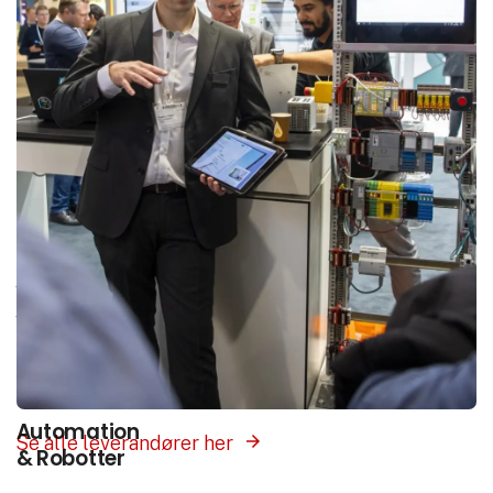
Interesse­områder
Vores platform samler hele branchen ét sted.
Vælg det interesseområde som matcher det du
søger, og få præsenteret leverandører med
produkter og løsninger inden for dette felt.
Automation
Se alle leverandører her
& Robotter