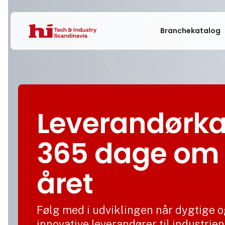
Branchekatalog
Leverandørka
365 dage om
året
Følg med i udviklingen når dygtige 
innovative leverandører til industrien