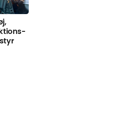
j,
ktions-
styr