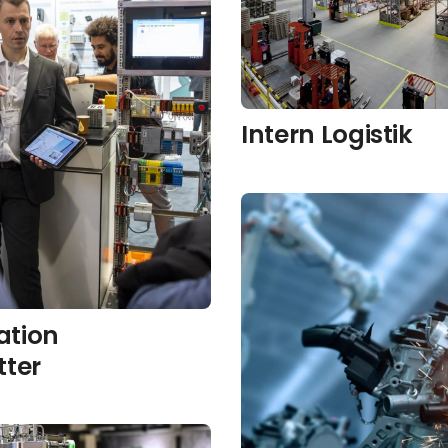
Intern Logistik
tion
tter