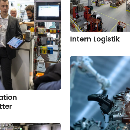
Intern Logistik
tion
tter