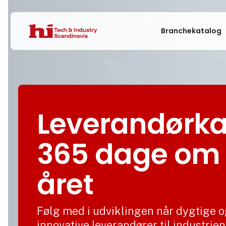
Branchekatalog
Leverandørka
365 dage om
året
Følg med i udviklingen når dygtige 
innovative leverandører til industrien