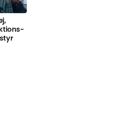
j,
ktions-
styr