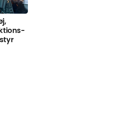
j,
ktions-
styr