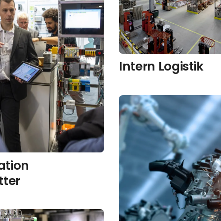
Intern Logistik
tion
tter