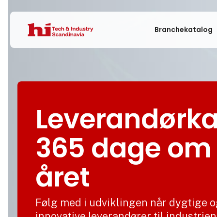
Branchekatalog
Leverandørka
365 dage om
året
Følg med i udviklingen når dygtige 
innovative leverandører til industrien