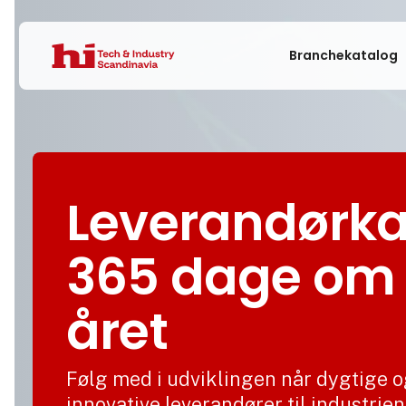
Branchekatalog
Leverandørka
365 dage om
året
Følg med i udviklingen når dygtige 
innovative leverandører til industrien