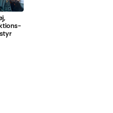
j,
ktions-
styr