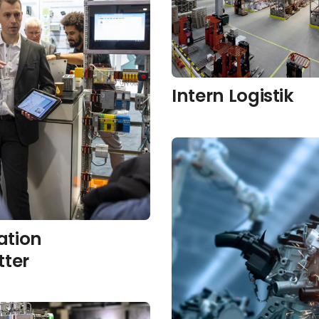
Intern Logistik
tion
tter