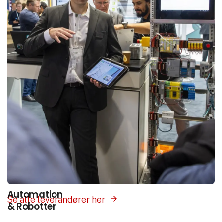
Interesse­områder
Vores platform samler hele branchen ét sted.
Vælg det interesseområde som matcher det du
søger, og få præsenteret leverandører med
produkter og løsninger inden for dette felt.
Automation
Se alle leverandører her
& Robotter