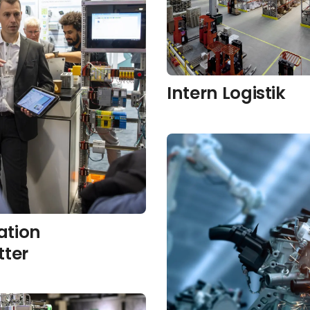
Intern Logistik
tion
tter