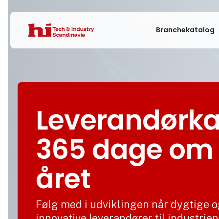
Branchekatalog
Leverandørka
365 dage om
året
Følg med i udviklingen når dygtige 
innovative leverandører til industrien