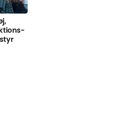
j,
ktions-
styr