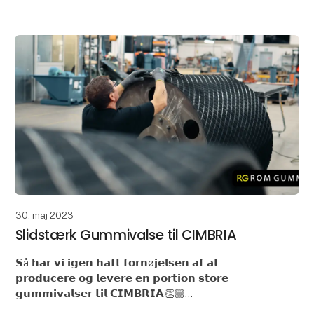
forleden havde vi fornøjelsen af, at pro
30. maj 2023
Slidstærk Gummivalse til CIMBRIA
𝗦å 𝗵𝗮𝗿 𝘃𝗶 𝗶𝗴𝗲𝗻 𝗵𝗮𝗳𝘁 𝗳𝗼𝗿𝗻ø𝗷𝗲𝗹𝘀𝗲𝗻 𝗮𝗳 𝗮𝘁
𝗽𝗿𝗼𝗱𝘂𝗰𝗲𝗿𝗲 𝗼𝗴 𝗹𝗲𝘃𝗲𝗿𝗲 𝗲𝗻 𝗽𝗼𝗿𝘁𝗶𝗼𝗻 𝘀𝘁𝗼𝗿𝗲
𝗴𝘂𝗺𝗺𝗶𝘃𝗮𝗹𝘀𝗲𝗿 𝘁𝗶𝗹 𝗖𝗜𝗠𝗕𝗥𝗜𝗔👏🏼