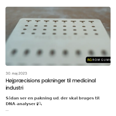
S
30. maj 2023
Højpræcisions pakninger til medicinal
industri
𝗦å𝗱𝗮𝗻 𝘀𝗲𝗿 𝗲𝗻 𝗽𝗮𝗸𝗻𝗶𝗻𝗴 𝘂𝗱, 𝗱𝗲𝗿 𝘀𝗸𝗮𝗹 𝗯𝗿𝘂𝗴𝗲𝘀 𝘁𝗶𝗹
𝗗𝗡𝗔-𝗮𝗻𝗮𝗹𝘆𝘀𝗲𝗿 🧪🔍
Tætningsløsninger findes i mange variationer, og