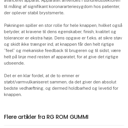
avanceret apparat. Apparatet anvendes i sundhedssektoren
til måling af signifikant koronararteriesygdom hos patienter,
der oplever stabil brystsmerte.
Pakningen spiller en stor rolle for hele knappen, hvilket også
betyder, at kravene til dens egenskaber, finish, kvalitet og
tolerancer er ekstra høje. Dens opgave er f.eks. at sikre støv
og skidt ikke trænger ind, at knappen får den helt rigtige
”feel” og mekaniske feedback til brugeren og til sidst, være
helt på linje med resten af apparatet, for at give det rigtige
udseende.
Det er en klar fordel, at de to emner er
støbt/varmvulkaniseret sammen, da det giver den absolut
bedste vedhæftning, og dermed holdbarhed og levetid for
knappen.
Flere artikler fra RG ROM GUMMI