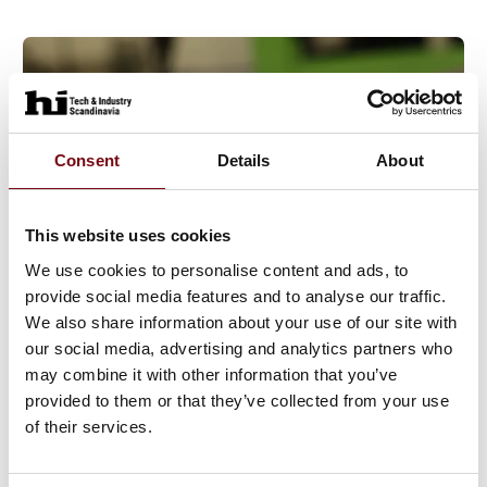
fine sugekopper, som vi er i fuld gang med at
producere i vores sprøjtest
Consent
Details
About
This website uses cookies
We use cookies to personalise content and ads, to
provide social media features and to analyse our traffic.
30. maj 2023
We also share information about your use of our site with
Blå gummibælge til
our social media, advertising and analytics partners who
fødevareproduktion
may combine it with other information that you’ve
provided to them or that they’ve collected from your use
𝗙𝗼𝗿𝗺𝘀𝘁ø𝗯𝘁𝗲 𝗯𝗹å 𝗴𝘂𝗺𝗺𝗶𝗯æ𝗹𝗴𝗲 𝗶 𝗽𝗿𝗼𝗱𝘂𝗸𝘁𝗶𝗼𝗻.
of their services.
𝗢𝗴 𝗵𝘃𝗼𝗿𝗳𝗼𝗿 𝗲𝗿 𝗱𝗲 𝗯𝗹å? Jo det er der en helt særlig
årsag til. 🔵💡