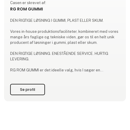
Casen er skrevet af:
RG ROM GUMMI
DEN RIGTIGE LØSNING I GUMMI, PLAST ELLER SKUM.
Vores in-house produktionsfaciliteter, kombineret med vores
mange års faglige og tekniske viden, gør os til en helt unik
producent af løsninger i gummi, plast eller skum.
DEN RIGTIGE LØSNING. ENESTÅENDE SERVICE. HURTIG
LEVERING.
RG ROM GUMMI er det ideelle valg, hvis I søger en
professionel dansk in-house producent, hvor I kan være sikre
på, at kvaliteten og egenskaberne for jeres løsning i gummi,
plast eller skum er i førsteklasse.
Se profil
Hos os får I ikke kun den rigtige løsning, som lever op til jeres
applikation, behov og kravspecifikati