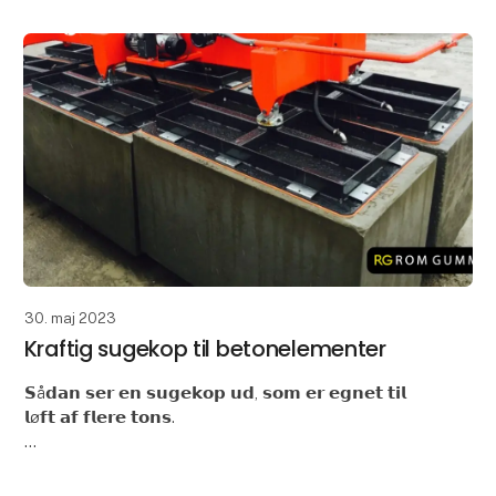
30. maj 2023
Kraftig sugekop til betonelementer
𝗦å𝗱𝗮𝗻 𝘀𝗲𝗿 𝗲𝗻 𝘀𝘂𝗴𝗲𝗸𝗼𝗽 𝘂𝗱, 𝘀𝗼𝗺 𝗲𝗿 𝗲𝗴𝗻𝗲𝘁 𝘁𝗶𝗹
𝗹ø𝗳𝘁 𝗮𝗳 𝗳𝗹𝗲𝗿𝗲 𝘁𝗼𝗻𝘀.
Forleden havde vi fornøjelsen af at producere disse
store og lidt specielle sugekopper.