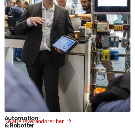
Interesse­områder
Vores platform samler hele branchen ét sted.
Vælg det interesseområde som matcher det du
søger, og få præsenteret leverandører med
produkter og løsninger inden for dette felt.
Automation
Se alle leverandører her
& Robotter