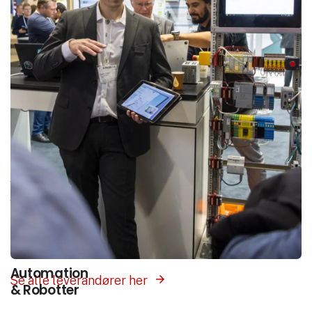
Interesse­områder
Vores platform samler hele branchen ét sted.
Vælg det interesseområde som matcher det du
søger, og få præsenteret leverandører med
produkter og løsninger inden for dette felt.
Automation
Se alle leverandører her
& Robotter