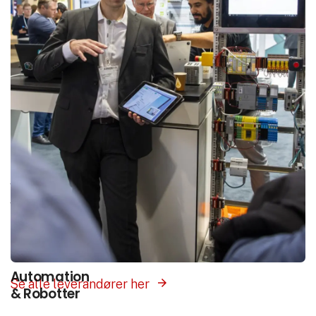
Interesse­områder
Vores platform samler hele branchen ét sted.
Vælg det interesseområde som matcher det du
søger, og få præsenteret leverandører med
produkter og løsninger inden for dette felt.
Automation
Se alle leverandører her
& Robotter