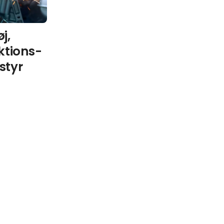
j,
ktions-
styr