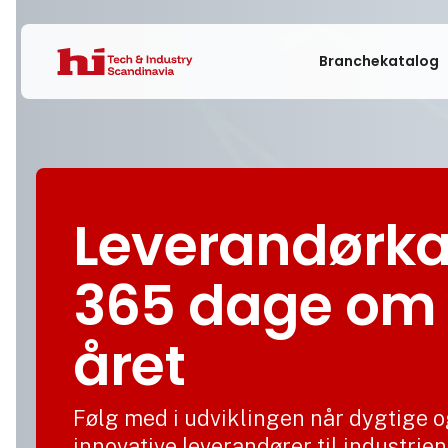
Branchekatalog
Leverandørka
365 dage om
året
Følg med i udviklingen når dygtige 
innovative leverandører til industrien