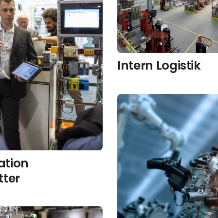
Intern Logistik
tion
tter