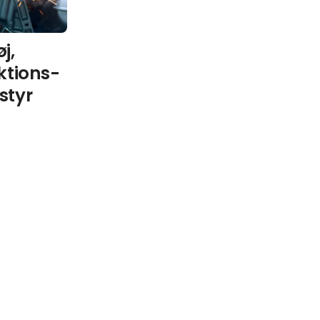
j,
ktions-
styr