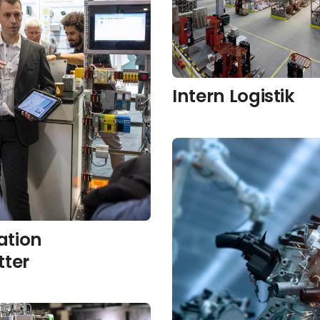
Intern Logistik
tion
tter