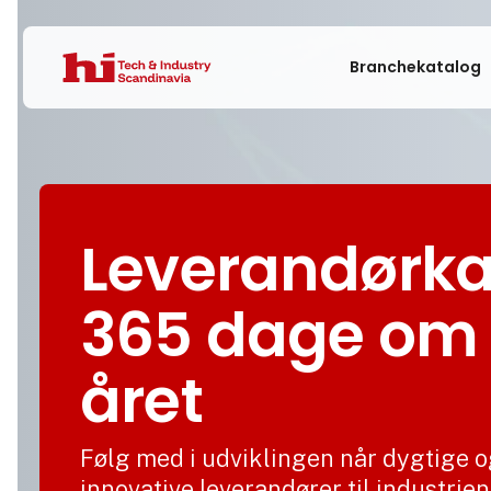
Branchekatalog
Leverandørka
365 dage om
året
Følg med i udviklingen når dygtige 
innovative leverandører til industrien