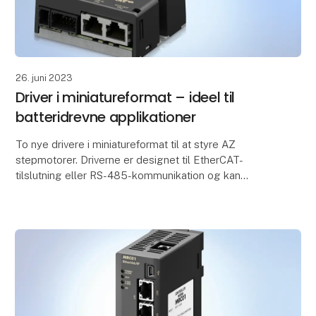
26. juni 2023
Driver i miniatureformat – ideel til
batteridrevne applikationer
To nye drivere i miniatureformat til at styre AZ
stepmotorer. Driverne er designet til EtherCAT-
tilslutning eller RS-485-kommunikation og kan
anvendes til alle AZ-drev med jævnspænding (24/48
VDC).