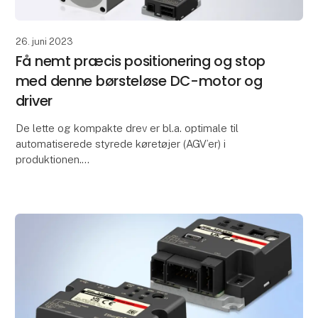
26. juni 2023
Få nemt præcis positionering og stop
med denne børsteløse DC-motor og
driver
De lette og kompakte drev er bl.a. optimale til
automatiserede styrede køretøjer (AGV’er) i
produktionen.
BLV-R-serien med børsteløse motorer og drivere fra
Oriental Motor fås med nominelle effekt