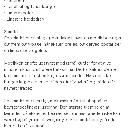
• Tandrem
• Tandhjul og tandstænger
• Lineær motor
• Lineære kædedrev
Spindel
En spindel er en slags gevindaksel, hvor en møtrik bevæger
sig frem og tilbage, når akslen drejes, og derved opstår der
en lineær bevægelse.
Møtrikken er ofte udstyret med (små) kugler for at give
mindre friktion og højere belastning. Derfor kaldes denne
kombination oftest en kugleskruespindel. Hvis der ikke
bruges kugleskruer, er tråden ofte “vinklet”, og tråden får
navnet “trapez”.
En spindel er en hurtig, mekanisk måde til at opnå en
begrænset lineær justering. Den største ulempe er, at
længden på akslen er begrænset, og hastigheden ikke kan
være høj på grund af svingninger. En spindel er også ofte
hjertet i en ”aktuator”.