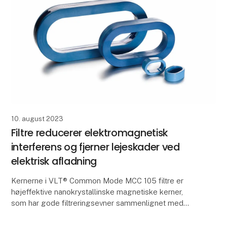
10. august 2023
Filtre reducerer elektromagnetisk
interferens og fjerner lejeskader ved
elektrisk afladning
Kernerne i VLT® Common Mode MCC 105 filtre er
højeffektive nanokrystallinske magnetiske kerner,
som har gode filtreringsevner sammenlignet med
almindelige ferritkerner. De fungerer som en
common-mode-