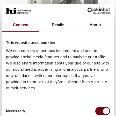
Consent
Details
About
26. juni 2023
Slip for besværlig idriftsætning af din
DC motor med driver
This website uses cookies
We use cookies to personalise content and ads, to
Oplever du, at det kan være besværligt og komplekst
provide social media features and to analyse our traffic.
at idriftsætte og indstille din DC motor og driver?
We also share information about your use of our site with
Den lille børsteløse DC motor giver dig utallige
our social media, advertising and analytics partners who
indstillingsmuligheder, som du nemt indstill
may combine it with other information that you’ve
provided to them or that they’ve collected from your use
of their services.
Consent
Necessary
Selection