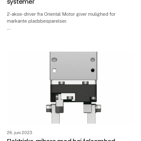
systemer
2-akse-driver fra Oriental Motor giver mulighed for
markante pladsbesparelser.
Sammenlignet med den tidligere model er størrelsen
blevet reduceret markant – syv centimeter i længden
– og der er sta
26. juni 2023