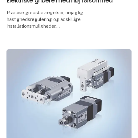
Elektriske gribere med høj følsomhed
Præcise grebsbevægelser, nøjagtig
hastighedsregulering og adskillige
installationsmuligheder.
Gribere anvendes som endeeffektorer til robotter og
andre automatiske maskiner og kan opdeles i
pneumat