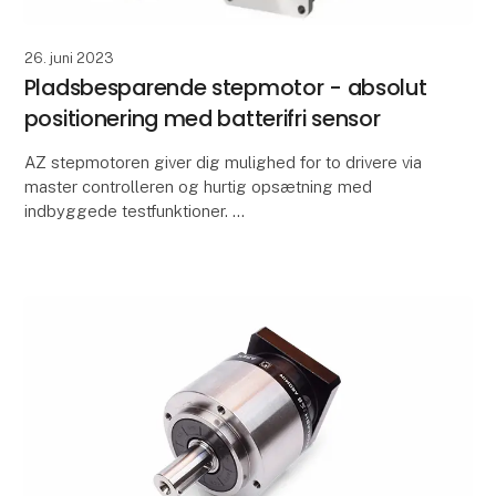
26. juni 2023
Pladsbesparende stepmotor - absolut
positionering med batterifri sensor
AZ stepmotoren giver dig mulighed for to drivere via
master controlleren og hurtig opsætning med
indbyggede testfunktioner.
Med AZ stepmotoren kan du sætte et simpelt system
op uden en separat pul