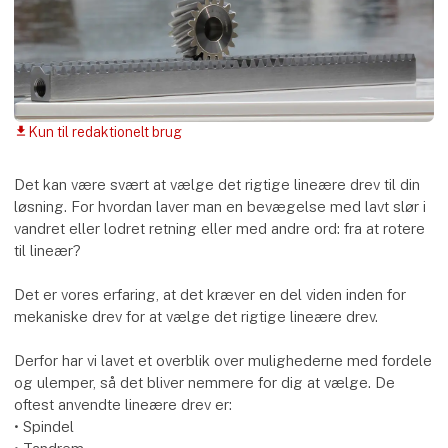
Kun til redaktionelt brug
download
Det kan være svært at vælge det rigtige lineære drev til din
løsning. For hvordan laver man en bevægelse med lavt slør i
vandret eller lodret retning eller med andre ord: fra at rotere
til lineær?
Det er vores erfaring, at det kræver en del viden inden for
mekaniske drev for at vælge det rigtige lineære drev.
Derfor har vi lavet et overblik over mulighederne med fordele
og ulemper, så det bliver nemmere for dig at vælge. De
oftest anvendte lineære drev er:
• Spindel